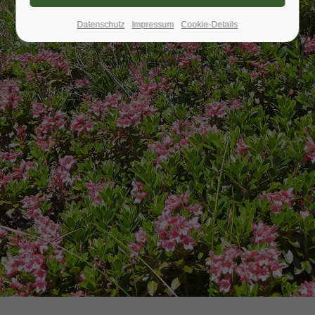
Datenschutz
Impressum
Cookie-Details
24h
/ 365days
We offer support for our customers
Mon - Fri 8:00am - 5:00pm
(GMT +1)
Get in touch
Cybersteel Inc.
376-293 City Road, Suite 600
San Francisco, CA 94102
Have any questions?
+44 1234 567 890