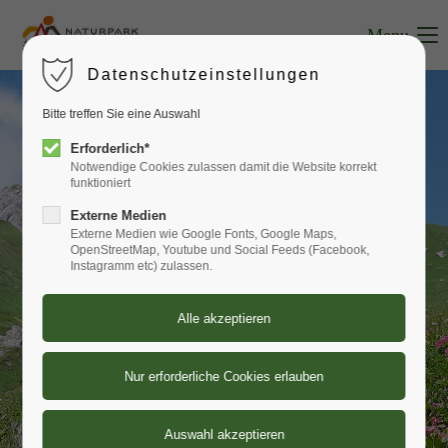
Menu
Login
Datenschutzeinstellungen
Benutzername
Bitte treffen Sie eine Auswahl
Erforderlich*
Notwendige Cookies zulassen damit die Website korrekt
funktioniert
Passwort
Externe Medien
Externe Medien wie Google Fonts, Google Maps,
OpenStreetMap, Youtube und Social Feeds (Facebook,
Instagramm etc) zulassen.
Anmelden
Register
|
Lost your password?
Support
Lorem ipsum dolor sit amet: