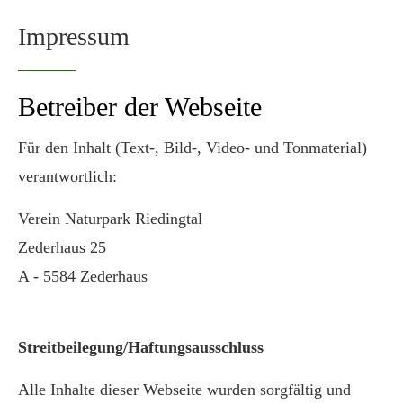
Impressum
Drop us a line
info@yourdomain.com
Betreiber der Webseite
About us
Für den Inhalt (Text-, Bild-, Video- und Tonmaterial)
Lorem ipsum dolor sit amet, consectetuer
verantwortlich:
adipiscing elit.
Aenean commodo ligula eget dolor. Aenean
Verein Naturpark Riedingtal
massa. Cum sociis natoque penatibus et magnis
Zederhaus 25
dis parturient montes, nascetur ridiculus mus.
A - 5584 Zederhaus
Donec quam felis, ultricies nec.
Streitbeilegung/Haftungsausschluss
Alle Inhalte dieser Webseite wurden sorgfältig und