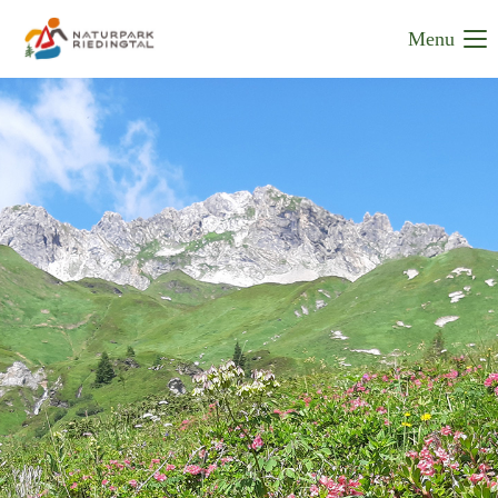
Menu
Login
Benutzername
Passwort
Anmelden
Register
|
Lost your password?
Support
Lorem ipsum dolor sit amet: