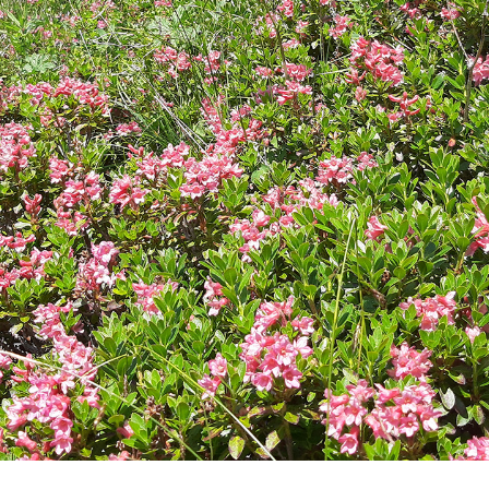
24h
/ 365days
We offer support for our customers
Mon - Fri 8:00am - 5:00pm
(GMT +1)
Get in touch
Cybersteel Inc.
376-293 City Road, Suite 600
San Francisco, CA 94102
Have any questions?
+44 1234 567 890