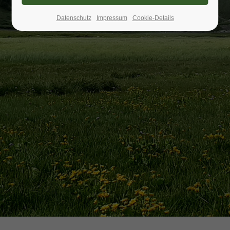
Datenschutz
Impressum
Cookie-Details
24h
/ 365days
We offer support for our customers
Mon - Fri 8:00am - 5:00pm
(GMT +1)
Get in touch
Cybersteel Inc.
376-293 City Road, Suite 600
San Francisco, CA 94102
Have any questions?
+44 1234 567 890