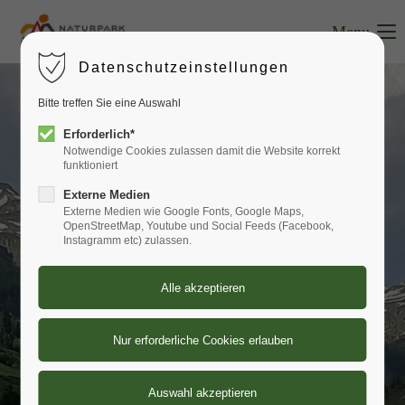
Menu
Login
Datenschutzeinstellungen
Benutzername
Bitte treffen Sie eine Auswahl
Erforderlich*
Notwendige Cookies zulassen damit die Website korrekt
funktioniert
Passwort
Externe Medien
Externe Medien wie Google Fonts, Google Maps,
OpenStreetMap, Youtube und Social Feeds (Facebook,
Instagramm etc) zulassen.
Anmelden
Register
|
Lost your password?
Support
Lorem ipsum dolor sit amet: